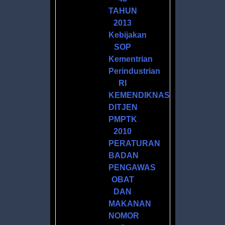
TAHUN
2013
Kebijakan
SOP
Kementrian
Perindustrian
M
RI
KEMENDIKNAS
DITJEN
PMPTK
2010
PERATURAN
BADAN
R
PENGAWAS
ATAN
OBAT
DAN
MAKANAN
NOMOR