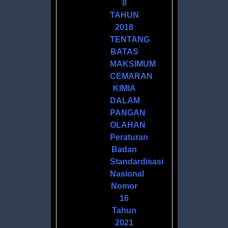
8
AN
TAHUN
2018
TENTANG
I
BATAS
MAKSIMUM
ASI
CEMARAN
KIMIA
IN
DALAM
PANGAN
OLAHAN
Peraturan
Badan
Standardisasi
Nasional
CA
Nomor
16
Tahun
2021