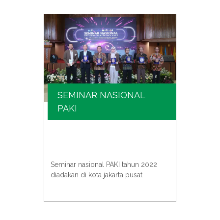
SEMINAR NASIONAL
SE
PAKI
KIM
e atau
PAKI b
univer
Seminar nasional PAKI tahun 2022
an
acara 
diadakan di kota jakarta pusat
para s
untuk 
pentin