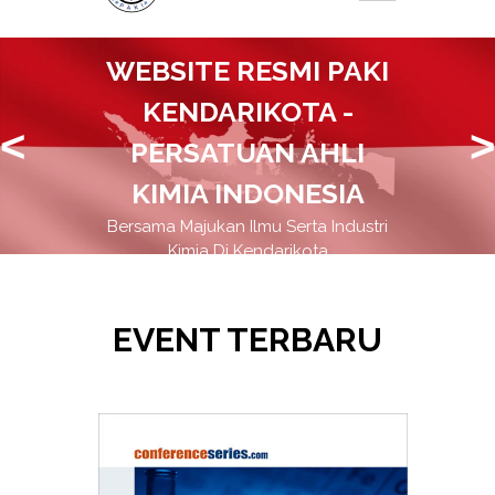
WEBSITE RESMI PAKI
KENDARIKOTA -
<
>
PERSATUAN AHLI
KIMIA INDONESIA
Bersama Majukan Ilmu Serta Industri
Kimia Di Kendarikota
EVENT TERBARU