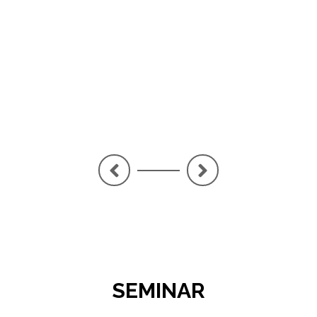
PE
LA
<
>
SEMINAR