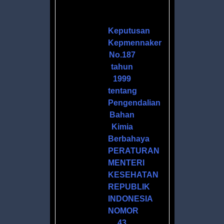
H
Keputusan
Kepmennaker
No.187
tahun
1999
tentang
Pengendalian
Bahan
Kimia
ANOL
Berbahaya
PERATURAN
MENTERI
ZER
KESEHATAN
L
REPUBLIK
INDONESIA
NOMOR
43